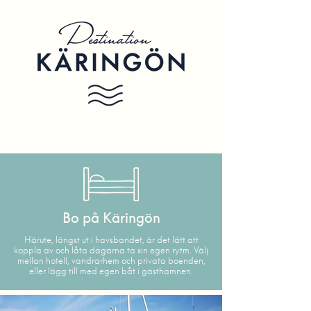
Bo på Käringön
Härute, längst ut i havsbandet, är det lätt att
koppla av och låta dagarna ta sin egen rytm. Välj
mellan hotell, vandrarhem och privata boenden,
eller lägg till med egen båt i gästhamnen.