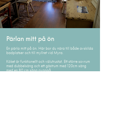
Pärlan mitt på ön
En pärla mitt på ön. Här bor du nära till både avskilda
badplatser och till myllret vid Myra.
Köket är funktionellt och välutrustat. Ett större sovrum
med dubbelsäng och ett gästrum med 120cm säng
med en 80 cm säng ovanpå.
Fint helkaklat badrum. I vardagsrummet finns TV med
filmpaket för regniga dagar och dessutom en
bäddsoffa.
Stor uteplats med fina möbler och gasolgrill. Parkering
ingår.
Vi hyr ut långhelger på lågsäsong och hela veckor
under högsäsong.
Oscar Lindqvist
0768 68 80 00
oscarlindqvist78@gmail.com