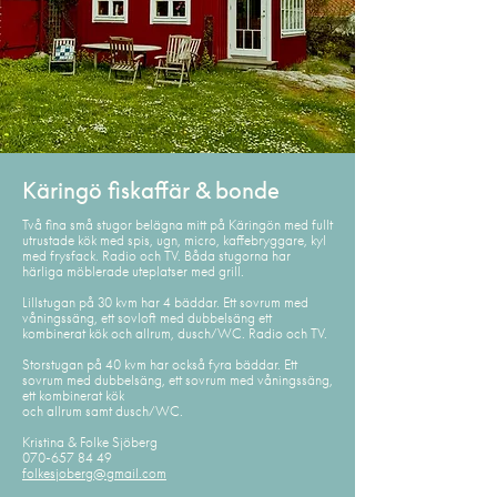
Käringö fiskaffär & bonde
Två fina små stugor belägna mitt på Käringön med fullt
utrustade kök med spis, ugn, micro, kaffebryggare, kyl
med frysfack. Radio och TV. Båda stugorna har
härliga möblerade uteplatser med grill.
Lillstugan på 30 kvm har 4 bäddar. Ett sovrum med
våningssäng, ett sovloft med dubbelsäng ett
kombinerat kök och allrum, dusch/WC. Radio och TV.
Storstugan på 40 kvm har också fyra bäddar. Ett
sovrum med dubbelsäng, ett sovrum med våningssäng,
ett kombinerat kök
och allrum samt dusch/WC.
Kristina & Folke Sjöberg
070-657 84 49
folkesjoberg@gmail.com