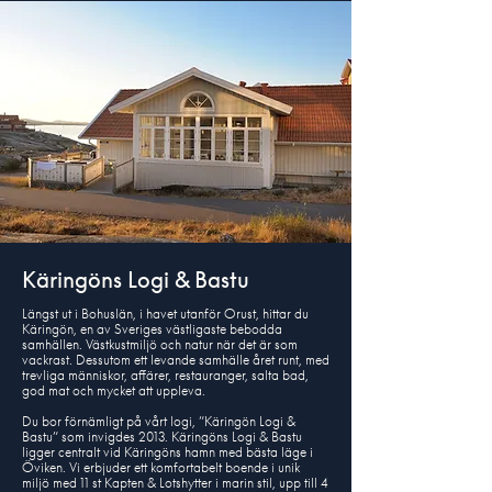
Käringöns Logi & Bastu
Längst ut i Bohuslän, i havet utanför Orust, hittar du
Käringön, en av Sveriges västligaste bebodda
samhällen. Västkustmiljö och natur när det är som
vackrast. Dessutom ett levande samhälle året runt, med
trevliga människor, affärer, restauranger, salta bad,
god mat och mycket att uppleva.
Du bor förnämligt på vårt logi, ”Käringön Logi &
Bastu” som invigdes 2013. Käringöns Logi & Bastu
ligger centralt vid Käringöns hamn med bästa läge i
Öviken. Vi erbjuder ett komfortabelt boende i unik
miljö med 11 st Kapten & Lotshytter i marin stil, upp till 4