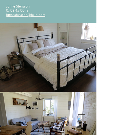
Janne Stensson
0703 45 00 13
jannestensson@telia.com