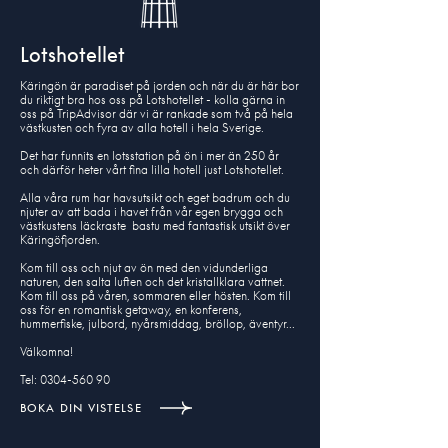
Lotshotellet
Käringön är paradiset på jorden och när du är här bor
du riktigt bra hos oss på Lotshotellet - kolla gärna in
oss på TripAdvisor där vi är rankade som två på hela
västkusten och fyra av alla hotell i hela Sverige.
Det har funnits en lotsstation på ön i mer än 250 år
och därför heter vårt fina lilla hotell just Lotshotellet.
Alla våra rum har havsutsikt och eget badrum och du
njuter av att bada i havet från vår egen brygga och
västkustens läckraste bastu med fantastisk utsikt över
Käringöfjorden.
Kom till oss och njut av ön med den vidunderliga
naturen, den salta luften och det kristallklara vattnet.
Kom till oss på våren, sommaren eller hösten. Kom till
oss för en romantisk getaway, en konferens,
hummerfiske, julbord, nyårsmiddag, bröllop, äventyr...
Välkomna!
Tel: 0304-560 90
BOKA DIN VISTELSE