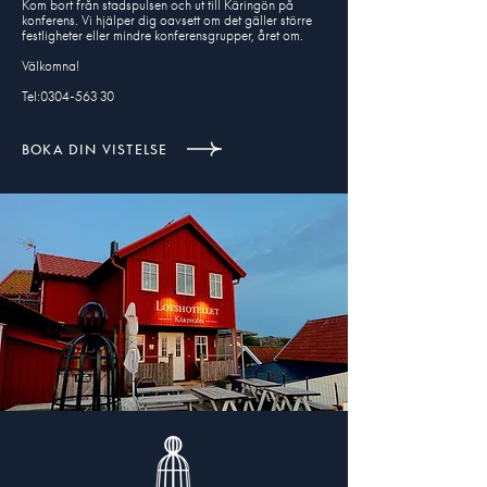
Kom bort från stadspulsen och ut till Käringön på
konferens. Vi hjälper dig oavsett om det gäller större
festligheter eller mindre konferensgrupper, året om.
Välkomna!
Tel:0304-563 30
BOKA DIN VISTELSE