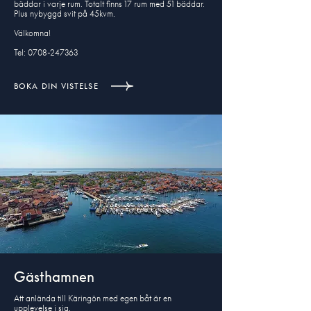
bäddar i varje rum. Totalt finns 17 rum med 51 bäddar.
Plus nybyggd svit på 45kvm.
Välkomna!
Tel: 0708-247363
BOKA DIN VISTELSE
Gästhamnen
Att anlända till Käringön med egen båt är en
upplevelse i sig.