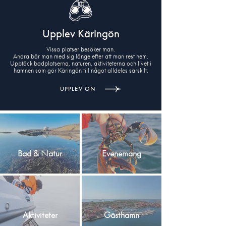
Upplev Käringön
Vissa platser besöker man.
Andra bär man med sig länge efter att man rest hem.
Upptäck badplatserna, naturen, aktiviteterna och livet i
hamnen som gör Käringön till något alldeles särskilt.
UPPLEV ÖN
Bad & Natur
Evenemang
Aktiviteter
Gästhamn