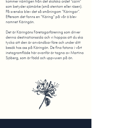
kommer nämligen från det skotska ordet "cairn"
som betyder sjömärke (små stentorn eller rösen).
På svenska blev det så småningom ”Käringar”.
Eftersom det fanns en "Käring" på vår ö blev
namnet Käringön.
Det är Käringöns Företagarförening som driver
denna destinationssida och vi hoppas att du ska
tycka att den är användbar före och under ditt
besök hos oss på Käringön. De fina fotona i vårt
instagramflöde här ovanför är tagna av Martina
Sjöberg, som är född och uppvuxen på ön.