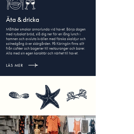
Äta & dricka
Måltider smakar annorlunda vid havet. Börja dagen
med nybakat bröd, slå dig ner för en lång lunch i
hamnen och avsluta kvällen med färska skaldjur och
solnedgång över skärgården. På Käringön finns allt
från caféer och bagerier till restauranger och barer.
Alla med sin egen karaktär och närhet till havet.
LÄS MER