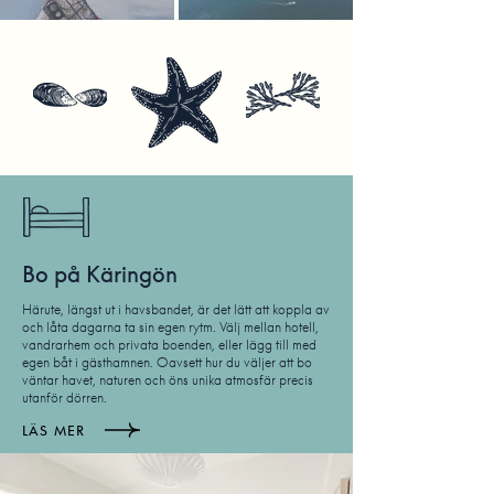
Bo på Käringön
Härute, längst ut i havsbandet, är det lätt att koppla av
och låta dagarna ta sin egen rytm. Välj mellan hotell,
vandrarhem och privata boenden, eller lägg till med
egen båt i gästhamnen. Oavsett hur du väljer att bo
väntar havet, naturen och öns unika atmosfär precis
utanför dörren.
LÄS MER