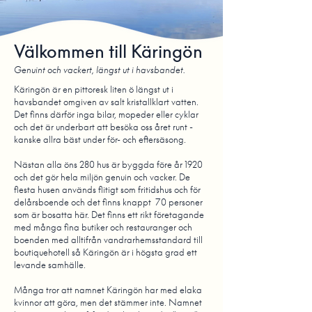
Välkommen till Käringön
Genuint och vackert, längst ut i havsbandet.
Käringön är en pittoresk liten ö längst ut i
havsbandet omgiven av salt kristallklart vatten.
Det finns därför inga bilar, mopeder eller cyklar
och det är underbart att besöka oss året runt -
kanske allra bäst under för- och eftersäsong.
Nästan alla öns 280 hus är byggda före år 1920
och det gör hela miljön genuin och vacker. De
flesta husen används flitigt som fritidshus och för
delårsboende och det finns knappt 70 personer
som är bosatta här. Det finns ett rikt företagande
med många fina butiker och restauranger och
boenden med alltifrån vandrarhemsstandard till
boutiquehotell så Käringön är i högsta grad ett
levande samhälle.
Många tror att namnet Käringön har med elaka
kvinnor att göra, men det stämmer inte. Namnet